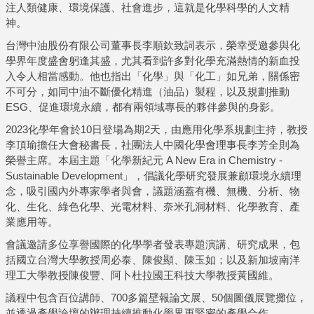
注人類健康、環境保護、社會進步，這就是化學科學的人文精
神。
台灣中油股份有限公司董事長李順欽致詞表示，榮幸受邀參與化
學界年度盛會躬逢其盛，尤其看到許多對化學充滿熱情的新血投
入令人相當感動。他也指出「化學」與「化工」如兄弟，關係密
不可分，如同中油不斷優化精進（油品）製程，以及規劃推動
ESG、促進環境永續，都有兩領域專長的夥伴參與的身影。
2023化學年會於10日登場為期2天，由應用化學系規劃主持，教授
李頂瑜擔任大會秘書長，社團法人中國化學會理事長李芳全則為
榮譽主席。本屆主題「化學新紀元 A New Era in Chemistry -
Sustainable Development」，倡議化學研究發展兼顧環境永續理
念，吸引國內外專家學者與會，議題涵蓋有機、無機、分析、物
化、生化、綠色化學、光電材料、奈米孔洞材料、化學教育、產
業應用等。
會議邀請多位享譽國際的化學學者發表專題演講、研究成果，包
括國立台灣大學教授周必泰、陳俊顯、陳玉如；以及新加坡南洋
理工大學教授陳俊豐、阿卜杜拉國王科技大學教授黃國維。
議程中包含百位講師、700多篇壁報論文展、50個圖儀展覽攤位，
並透過產學論壇的辦理持續推動化學界更緊密的產學合作。