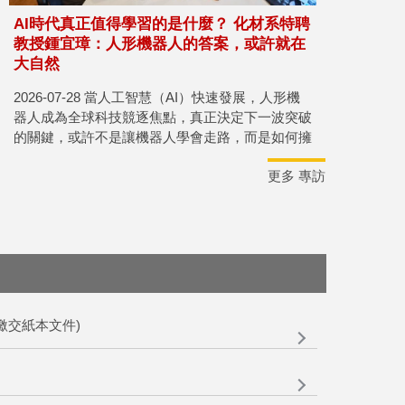
AI時代真正值得學習的是什麼？ 化材系特聘
教授鍾宜璋：人形機器人的答案，或許就在
大自然
2026-07-28 當人工智慧（AI）快速發展，人形機
器人成為全球科技競逐焦點，真正決定下一波突破
的關鍵，或許不是讓機器人學會走路，而是如何擁
有一雙如人類般靈巧的手。國立高雄大學化學工程
更多 專訪
及材料工程學系（化材系）特聘教授兼仿生研究中
心主任鍾宜璋，日前應國立教育廣播電臺高雄分臺
《簾簷跤》節目主持人董立（董娘）邀請接受專
訪，從人形機器人、軟性機器人談到仿生研究，進
一步延伸至教育、利他與人生價值。他認為，科技
愈是快速演進，人類愈需要重新向大自然學習，因
為仿生不只是研究方法，更是一種理解世界的思
維。
及繳交紙本文件)