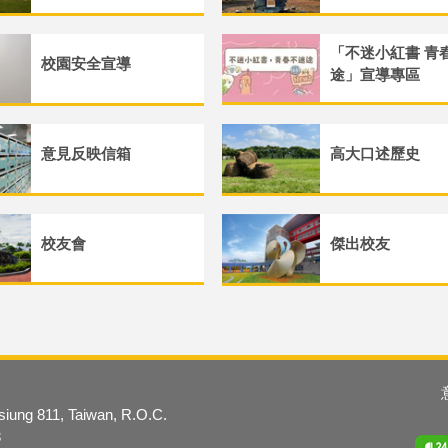
「不迷小紅書 青
校園安全宣導
途」宣導專區
意見反映信箱
高大口述歷史
校友會
傑出校友
hsiung 811, Taiwan, R.O.C.
3