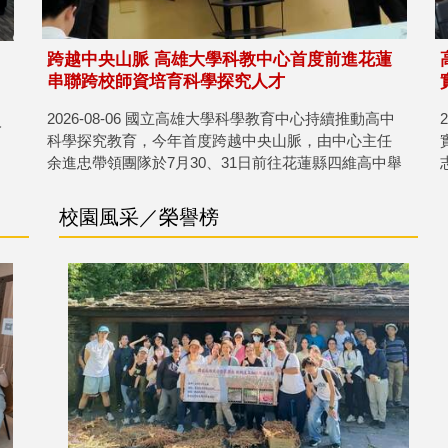
跨越中央山脈 高雄大學科教中心首度前進花蓮
串聯跨校師資培育科學探究人才
2026-08-06 國立高雄大學科學教育中心持續推動高中
人
科學探究教育，今年首度跨越中央山脈，由中心主任
余進忠帶領團隊於7月30、31日前往花蓮縣四維高中舉
辦「2026科學競賽培訓營」，帶領31名高中生透過探
究實作、數據分析及人工智慧輔助等課程，將優質科
校園風采／榮譽榜
學教育資源延伸至東部，也為跨區域科學教育合作開
啟新頁。