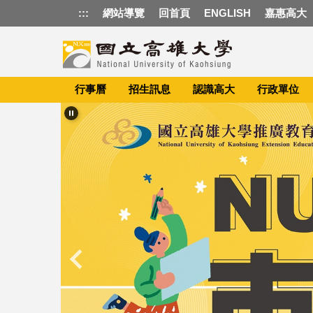
跳
:::
網站導覽
回首頁
ENGLISH
嘉惠高大
到
主
要
內
容
行事曆
招生訊息
認識高大
行政單位
區