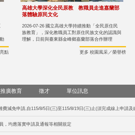
高雄大學深化全民原教 教職員走進嘉蘭部
落體驗原民文化
原
2026-07-26 國立高雄大學持續推動「全民原住民
族教育」，深化教職員工對原住民族文化的認識與
動
理解，日前與臺東縣金峰鄉嘉蘭部落合作辦理
學
「Kaaluwan 山海共鳴」嘉蘭部落文化智慧實踐巡
亮點
更多 校園風采／榮譽榜
禮，透過實地走訪、文化體驗及專題講座，引領教
職員走入原鄉，感受原住民族文化底蘊，實踐打造
原民友善校園與推動全民原教的理念。
推廣教育
徵才
單位訊息
減免申請,自115/8/5日(三)至115/8/19日(三)止(須完成線上申請
員，均應落實申請及通報等相關規定