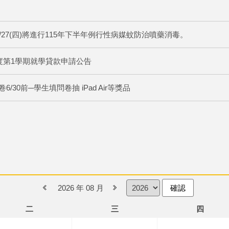
】
8/27(四)將進行115年下半年例行性病媒蚊防治噴藥消毒。
度第1學期就學貸款申請公告
0前─學生填問卷抽 iPad Air等獎品
2026 年 08 月
確認
二
三
四