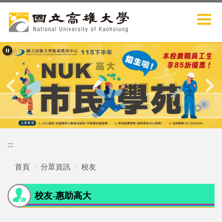
跳
到
主
要
內
容
區
:::
首頁
分眾資訊
校友
校友-惠助高大