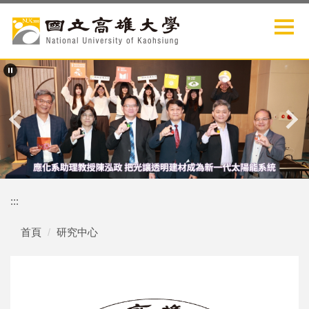
跳
到
主
要
內
容
區
:::
首頁
研究中心