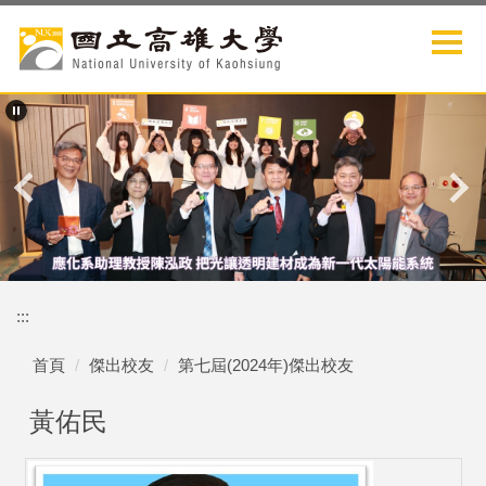
跳
到
主
要
內
容
區
:::
首頁
傑出校友
第七屆(2024年)傑出校友
黃佑民