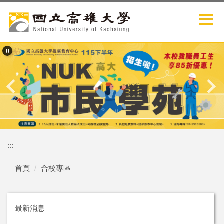
跳
到
主
要
內
容
區
:::
首頁
合校專區
最新消息