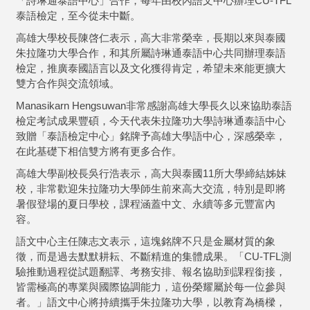
「詩琳通泰語中心」合作，每年由校內語文中心辦理CU-TFL
泰語檢定，至今從未中斷。
高雄大學校長陳啓仁表示，高大非常榮幸，長期以來與泰國
朱拉隆功大學合作，和其所屬詩琳通泰語中心共同辦理泰語
檢定，推廣泰國語言以及文化獲得肯定，希望未來能更擴大
雙方合作與交流領域。
Manasikarn Hengsuwan非常感謝高雄大學長久以來協助泰語
檢定考試成果豐碩，今天代表朱拉隆功大學詩琳通泰語中心
致贈「泰語檢定中心」銘牌予高雄大學語中心，深感榮幸，
在此基礎下相信雙方將有更多合作。
高雄大學副校長吳行浩表示，高大與泰國11所大學締結姊妹
校，非常歡迎朱拉隆功大學師生前來高大交流，特別是即將
暑假登場的夏日學校，課程涵蓋中文、永續等多元豐富內
容。
語文中心主任陳志文表示，這塊銘牌不只是金屬材質的象
徵，而是過去默默耕耘、不斷精進的集體成果。「CU-TFL測
驗推動過程從試題翻譯、考務安排、報名協助到課程銜接，
皆需極高的專業與國際協調能力，這份榮耀屬於每一位參與
者。」語文中心將持續攜手朱拉隆功大學，以教育為橋樑，