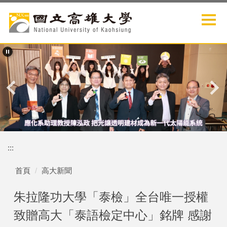
跳
到
主
要
內
容
區
:::
首頁
高大新聞
朱拉隆功大學「泰檢」全台唯一授權
致贈高大「泰語檢定中心」銘牌 感謝