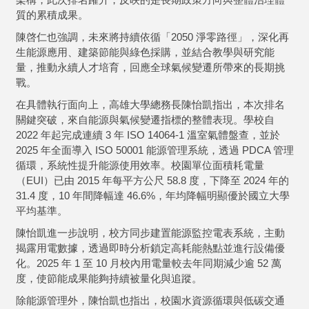
質的累積成果。
陳啓仁也強調，未來將持續依循「2050 淨零路徑」，深化再
生能源應用、建築節能與綠色採購，並結合教學與研究能
量，推動永續人才培育，回應全球氣候變遷所帶來的長期挑
戰。
在具體執行面向上，高雄大學總務長陳怡凱指出，本次排名
關鍵突破，來自能源與氣候變遷指標的整體表現。學校自
2022 年起完成連續 3 年 ISO 14064-1 溫室氣體盤查，並於
2025 年全面導入 ISO 50001 能源管理系統，透過 PDCA 管理
循環，系統性提升能源使用效率。校園單位面積耗電量
（EUI）已由 2015 年每平方公尺 58.8 度，下降至 2024 年的
31.4 度，10 年間降幅達 46.6%，年均降幅明顯優於國立大學
平均基準。
陳怡凱進一步說明，校方同步建置能源監控電表系統，主動
揭露用電數據，透過即時分析鎖定高耗能熱點並進行設備優
化。2025 年 1 至 10 月校內用電量較去年同期減少逾 52 萬
度，使節能成果能夠持續被量化與追蹤。
除能源管理外，陳怡凱也指出，校園水資源循環與低碳交通