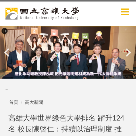
跳
到
主
要
內
容
區
:::
首頁
高大新聞
高雄大學世界綠色大學排名 躍升124
名 校長陳啓仁：持續以治理制度 推