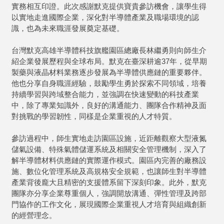
實務相互印證。此次感謝默克提供寶貴參訪機會，讓學生得
以實地走進國際企業，深化對半導體產業及職場環境的認
識，也為未來職涯發展奠定基礎。
台灣默克高雄半導體科技旗艦園區總廠長林繼勇則向師生介
紹企業發展歷程與全球布局。默克在臺深耕逾37年，從早期
製藥與液晶材料業務逐步發展為半導體供應鏈的重要夥伴。
他也分享自身職涯經驗，鼓勵學生勇於探索不同領域，培養
持續學習與跨域整合能力，並強調在快速變動的科技產業
中，除了專業知識外，良好的溝通能力、團隊合作精神及面
對挑戰的學習韌性，同樣是企業重視的人才特質。
參訪過程中，師生實地走訪園區設施，近距離觀察大型液氮
儲氣設備、特殊氣體儲運系統及相關安全管理機制，深入了
解半導體材料供應鏈的實際運作模式。園區內完善的廠務設
施、數位化管理系統及高規格安全規範，也讓師生對半導體
產業背後龐大且精密的支援體系留下深刻印象。此外，默克
團隊亦分享企業尊重個人，強調開放溝通、彈性管理及跨部
門協作的工作文化，展現國際企業重視人才培育與組織創新
的經營理念。