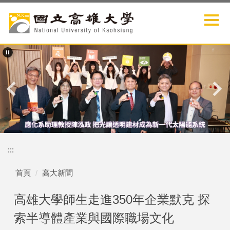
跳
到
主
要
內
容
區
:::
首頁
高大新聞
高雄大學師生走進350年企業默克 探
索半導體產業與國際職場文化