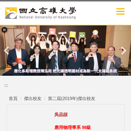
跳
到
主
要
內
容
區
:::
首頁
傑出校友
第二屆(2019年)傑出校友
吳品頡
應用物理學系 98級