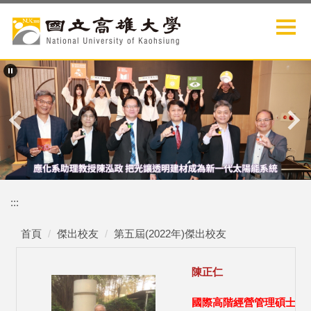
跳
到
主
要
內
容
區
:::
首頁
傑出校友
第五屆(2022年)傑出校友
陳正仁
國際高階經營管理碩士在職專