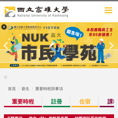
跳
到
主
要
內
容
區
:::
首頁
新生
重要時程與事項
重要時程
註冊
住宿
課