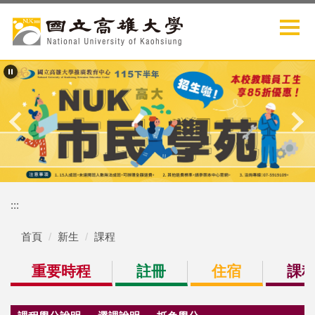
跳
到
主
要
內
容
區
:::
首頁
新生
課程
重要時程
註冊
住宿
課