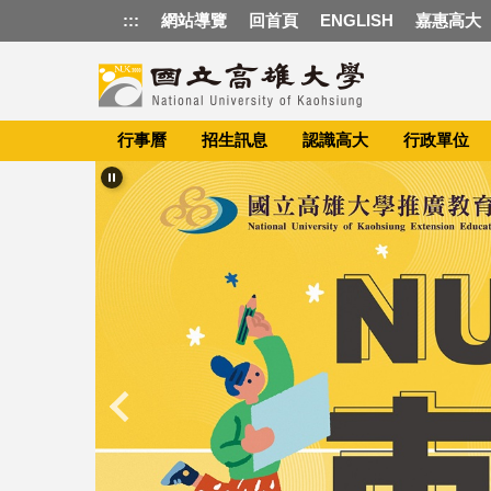
跳
:::
網站導覽
回首頁
ENGLISH
嘉惠高大
到
主
要
內
容
行事曆
招生訊息
認識高大
行政單位
區