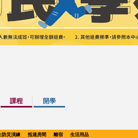
課程
開學
生防災演練
抵達房間
離宿
生活用品