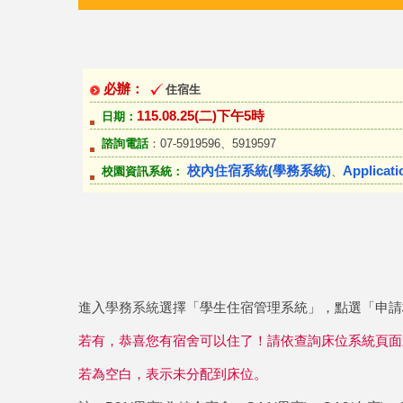
必辦：
住宿生
115.08.25(二)下午5時
日期：
諮詢電話
：07-5919596、5919597
校內住宿系統(學務系統)
Applicat
校園資訊系統：
、
進入
學務系統
選擇「學生住宿管理系統」，點選「申請
若有，恭喜您有宿舍可以住了！請依查詢床位系統頁面
若為空白，表示未分配到床位。