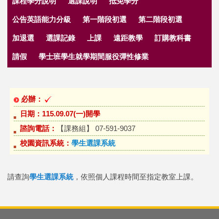
課程學分說明
選課說明
抵免學分
公告英語能力分級
第一階段初選
第二階段初選
加退選
選課記錄
上課
遠距教學
訂購教科書
請假
學士班學生就學期間服役彈性修業
必辦：
日期：
115.09.07(一)開學
諮詢電話
：
【課務組】 07-591-9037
校園資訊系統：
學生選課系統
請查詢
學生選課系統
，依照個人課程時間至指定教室上課。