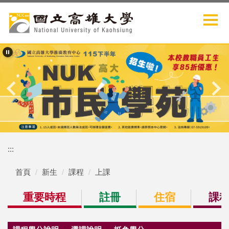
跳
到
主
要
內
容
區
:::
首頁
新生
課程
上課
重要時程
註冊
住宿
課